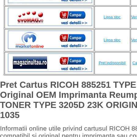
Lipsa stoc
Ver
Lipsa stoc
Ver
Pret indisponibil
Ca
Pret Cartus RICOH 885251 TYPE
Original OEM Imprimanta Reum
TONER TYPE 3205D 23K ORIGIN
1035
Informatii online utile privind cartusul RICO
compatibil si original pentru imprimanta sau c