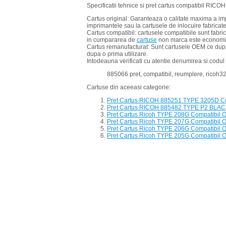
Specificatii tehnice si pret cartus compatibil RI
Cartus original: Garanteaza o calitate maxima a imp
imprimantele sau la cartusele de inlocuire fabricate
Cartus compatibil: cartusele compatibile sunt fabric
in cumpararea de
cartuse
non marca este economia 
Cartus remanufacturat: Sunt cartusele OEM ce dupa
dupa o prima utilizare.
Intodeauna verificati cu atentie denumirea si codul
885066 pret, compatibil, reumplere, ricoh322
Cartuse din aceeasi categorie:
Pret Cartus RICOH 885251 TYPE 3205D Co
Pret Cartus RICOH 885482 TYPE P2 BLACK
Pret Cartus Ricoh TYPE 208G Compatibil 
Pret Cartus Ricoh TYPE 207G Compatibil 
Pret Cartus Ricoh TYPE 206G Compatibil 
Pret Cartus Ricoh TYPE 205G Compatibil 