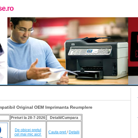
e.ro
patibil Original OEM Imprimanta Reumplere
Preturi la 28-7-2026
Detalii/Cumpara
De obicei pretul
Cauta pret
/
Detalii
cel mai mic aici!