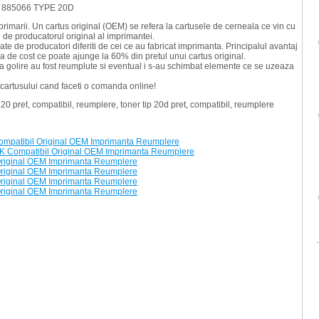
COH 885066 TYPE 20D
rimarii. Un cartus original (OEM) se refera la cartusele de cerneala ce vin cu
 de producatorul original al imprimantei.
ate de producatori diferiti de cei ce au fabricat imprimanta. Principalul avantaj
de cost ce poate ajunge la 60% din pretul unui cartus original.
 golire au fost reumplute si eventual i s-au schimbat elemente ce se uzeaza
 cartusului cand faceti o comanda online!
0 pret, compatibil, reumplere, toner tip 20d pret, compatibil, reumplere
mpatibil Original OEM Imprimanta Reumplere
 Compatibil Original OEM Imprimanta Reumplere
Original OEM Imprimanta Reumplere
Original OEM Imprimanta Reumplere
Original OEM Imprimanta Reumplere
Original OEM Imprimanta Reumplere