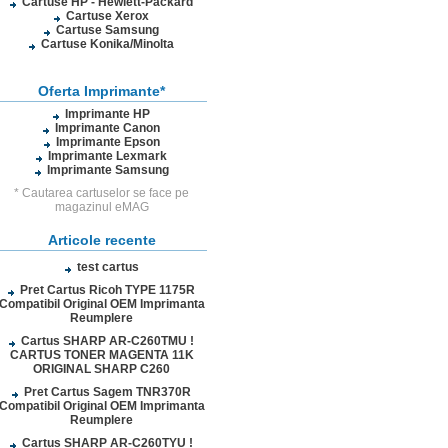
Cartuse HP - Hewlett-Packard
Cartuse Xerox
Cartuse Samsung
Cartuse Konika/Minolta
Oferta Imprimante*
Imprimante HP
Imprimante Canon
Imprimante Epson
Imprimante Lexmark
Imprimante Samsung
* Cautarea cartuselor se face pe
magazinul eMAG
Articole recente
test cartus
Pret Cartus Ricoh TYPE 1175R
Compatibil Original OEM Imprimanta
Reumplere
Cartus SHARP AR-C260TMU !
CARTUS TONER MAGENTA 11K
ORIGINAL SHARP C260
Pret Cartus Sagem TNR370R
Compatibil Original OEM Imprimanta
Reumplere
Cartus SHARP AR-C260TYU !