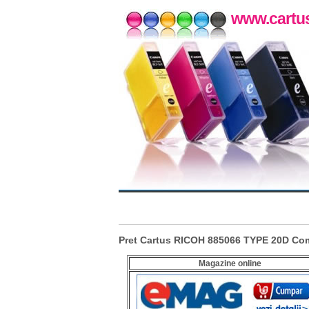
www.cartus
Pret Cartus RICOH 885066 TYPE 20D Com
Magazine online