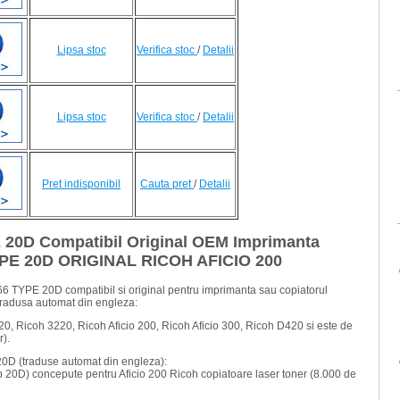
Lipsa stoc
Verifica stoc
/
Detalii
Lipsa stoc
Verifica stoc
/
Detalii
Pret indisponibil
Cauta pret
/
Detalii
 20D Compatibil Original OEM Imprimanta
E 20D ORIGINAL RICOH AFICIO 200
066 TYPE 20D compatibil si original pentru imprimanta sau copiatorul
tradusa automat din engleza:
20, Ricoh 3220, Ricoh Aficio 200, Ricoh Aficio 300, Ricoh D420 si este de
r).
D (traduse automat din engleza):
p 20D) concepute pentru Aficio 200 Ricoh copiatoare laser toner (8.000 de