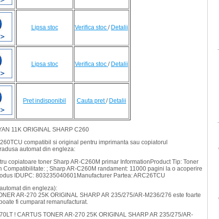
Lipsa stoc
Verifica stoc
/
Detalii
Lipsa stoc
Verifica stoc
/
Detalii
Pret indisponibil
Cauta pret
/
Detalii
YAN 11K ORIGINAL SHARP C260
C260TCU compatibil si original pentru imprimanta sau copiatorul
tradusa automat din engleza:
ntru copiatoare toner Sharp AR-C260M primar InformationProduct Tip: Toner
n Compatibilitate: ; Sharp AR-C260M randament: 11000 pagini la o acoperire
dus IDUPC: 803235040601Manufacturer Partea: ARC26TCU
utomat din engleza):
TONER AR-270 25K ORIGINAL SHARP AR 235/275/AR-M236/276 este foarte
 poate fi cumparat remanufacturat.
R270LT ! CARTUS TONER AR-270 25K ORIGINAL SHARP AR 235/275/AR-