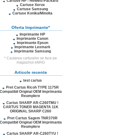
Cartuse HP - Hewlett-Packard
Cartuse Xerox
Cartuse Samsung
Cartuse Konika/Minolta
Oferta Imprimante*
Imprimante HP
Imprimante Canon
Imprimante Epson
Imprimante Lexmark
Imprimante Samsung
* Cautarea cartuselor se face pe
magazinul eMAG
Articole recente
test cartus
Pret Cartus Ricoh TYPE 1175R
Compatibil Original OEM Imprimanta
Reumplere
Cartus SHARP AR-C260TMU !
CARTUS TONER MAGENTA 11K
ORIGINAL SHARP C260
Pret Cartus Sagem TNR370R
Compatibil Original OEM Imprimanta
Reumplere
Cartus SHARP AR-C260TYU !