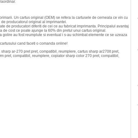
raordinar.
rimarii. Un cartus original (OEM) se refera la cartusele de cerneala ce vin cu
 de producatorul original al imprimantei.
ate de producatori diferiti de cei ce au fabricat imprimanta. Principalul avantaj
de cost ce poate ajunge la 60% din pretul unui cartus original.
 golire au fost reumplute si eventual i s-au schimbat elemente ce se uzeaza
 cartusului cand faceti o comanda online!
 sharp ar-270 pret pret, compatibil, reumplere, cartus sharp ar270lt pret,
m pret, compatibil, reumplere, copiator sharp color 270 pret, compatibil,