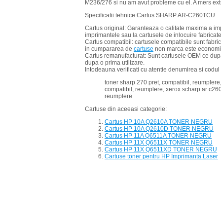
M236/276 si nu am avut probleme cu el. A mers ext
Specificatii tehnice Cartus SHARP AR-C260TCU
Cartus original: Garanteaza o calitate maxima a imp
imprimantele sau la cartusele de inlocuire fabricate
Cartus compatibil: cartusele compatibile sunt fabric
in cumpararea de
cartuse
non marca este economia 
Cartus remanufacturat: Sunt cartusele OEM ce dupa
dupa o prima utilizare.
Intodeauna verificati cu atentie denumirea si codul
toner sharp 270 pret, compatibil, reumplere,
compatibil, reumplere, xerox scharp ar c260
reumplere
Cartuse din aceeasi categorie:
Cartus HP 10A Q2610A TONER NEGRU
Cartus HP 10A Q2610D TONER NEGRU
Cartus HP 11A Q6511A TONER NEGRU
Cartus HP 11X Q6511X TONER NEGRU
Cartus HP 11X Q6511XD TONER NEGRU
Cartuse toner pentru HP Imprimanta Laser