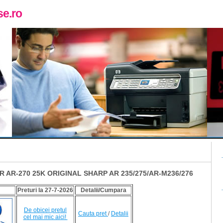
e.ro
R AR-270 25K ORIGINAL SHARP AR 235/275/AR-M236/276
Preturi la 27-7-2026
Detalii/Cumpara
De obicei pretul
Cauta pret
/
Detalii
cel mai mic aici!