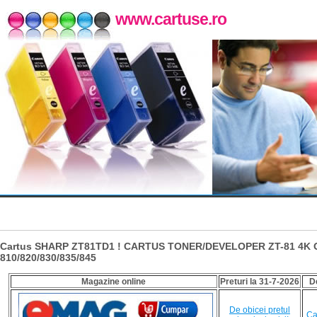
www.cartuse.ro
Cartus SHARP ZT81TD1 ! CARTUS TONER/DEVELOPER ZT-81 4K 
810/820/830/835/845
Magazine online
Preturi la 31-7-2026
D
De obicei pretul
Ca