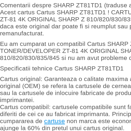
Comentarii despre SHARP ZT81TD1 (traduse a
Acest cartus Cartus SHARP ZT81TD1 ! CA
ZT-81 4K ORIGINAL SHARP Z 810/820/830/835/
daca este original dar poate fi si reumplut sau
remanufacturat.
Eu am cumparat un compatibil Cartus SHAR
TONER/DEVELOPER ZT-81 4K ORIGINAL SH
810/820/830/835/845 si nu am avut probleme cu
Specificatii tehnice Cartus SHARP ZT81TD1
Cartus original: Garanteaza o calitate maxima 
original (OEM) se refera la cartusele de cerne
sau la cartusele de inlocuire fabricate de produ
imprimantei.
Cartus compatibil: cartusele compatibile sunt f
diferiti de cei ce au fabricat imprimanta. Princip
cumpararea de
cartuse
non marca este econom
ajunge la 60% din pretul unui cartus original.